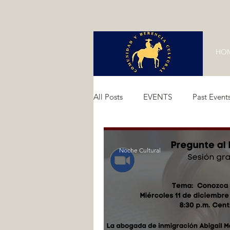
HO
All Posts
EVENTS
Past Event
Past Events 2024
Past Event
Noche Cultural