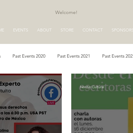
Welcome!
ME
EVENTS
ABOUT
STORE
CONTACT
SPONSOR
s
Past Events 2020
Past Events 2021
Past Events 20
s 2025
Past Events 2026
Noche Cultural