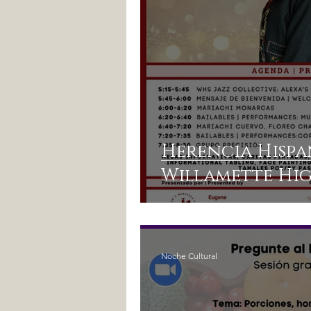
Herencia Hispa
Willamette Hi
Noche Cultural