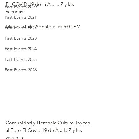
EL COVID-19 de la A a la Z y las 
Past Events 2020
Vacunas 
Past Events 2021
Martes 31 de Agosto a las 6:00 PM 
Past Events 2022
Past Events 2023
Past Events 2024
Past Events 2025
Past Events 2026
Comunidad y Herencia Cultural invitan 
al Foro El Covid 19 de A a la Z y las 
vacunas.