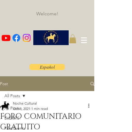
Welcome!
Español
Post
All Posts
Noche Cultural
All Posts
Oct 8, 2021
1 min read
FORO COMUNITARIO
EVENTS
GRATUITO
Past Events