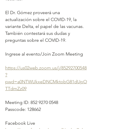
El Dr. Gómez proveerá una 
actualización sobre el COVID-19, la 
variante Delta, el papel de las vacunas. 
También contestará sus dudas y 
preguntas sobre el COVID-19.
Ingrese al evento/Join Zoom Meeting
https://us02web.zoom.us/j/85292700548
?
pwd=a0NTWUkxeDNCMktobG81dUpO
TTdmZz09
Meeting ID: 852 9270 0548
Passcode: 128662
Facebook Live 