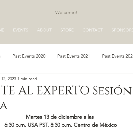
Welcome!
ME
EVENTS
ABOUT
STORE
CONTACT
SPONSOR
s
Past Events 2020
Past Events 2021
Past Events 20
 12, 2023
1 min read
s 2025
Past Events 2026
E AL EXPERTO Sesión
ta
Martes 13 de diciembre a las 
6:30 p.m. USA PST, 8:30 p.m. Centro de México