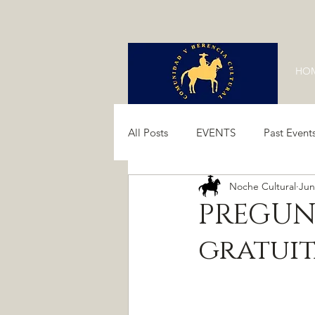
HO
All Posts
EVENTS
Past Event
Noche Cultural
Jun
Past Events 2024
Past Event
PREGUNT
gratui