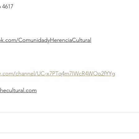
6 4617
ok.com/ComunidadyHerenciaCultural
be.com/channel/UC-x7PTq4m7IWcR4WOo2fYYg
hecultural.com