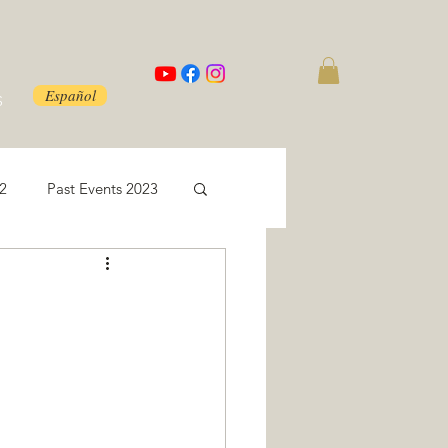
Español
S
22
Past Events 2023