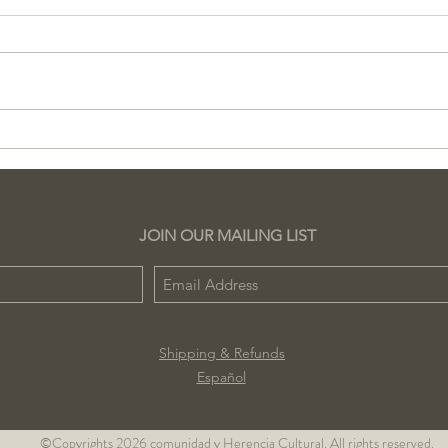
PREGUNTE AL EXPERTO
La 
Sesión gratuita
Pat
la 
JOIN OUR MAILING LIST
Shipping & Refunds
Español
©Copyrights 2026 comunidad y Herencia Cultural. All rights reserved.