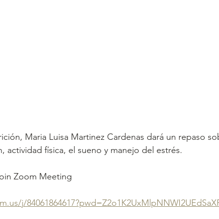
rición, Maria Luisa Martinez Cardenas dará un repaso sob
n, actividad física, el sueno y manejo del estrés.
 Join Zoom Meeting
oom.us/j/84061864617?pwd=Z2o1K2UxMlpNNWI2UEdSa