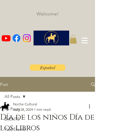
Welcome!
Español
Post
All Posts
Noche Cultural
All Posts
Aug 28, 2024
1 min read
Día de los niños Día de
EVENTS
los libros
Past Events