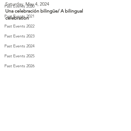
Saturday, May 4, 2024
Past Events 2020
Una celebración bilingüe/ A bilingual 
Past Events 2021
celebration
Past Events 2022
Past Events 2023
Past Events 2024
Past Events 2025
Past Events 2026